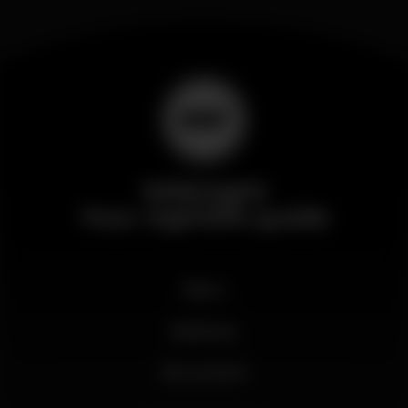
Wikinight
Your nightlife guide
News
Business
My account