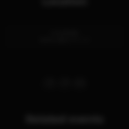
Location
Av. de Brasília
Santos,
Lisboa
1200-109
Related events