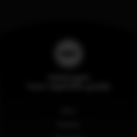
Wikinight
Your nightlife guide
News
Business