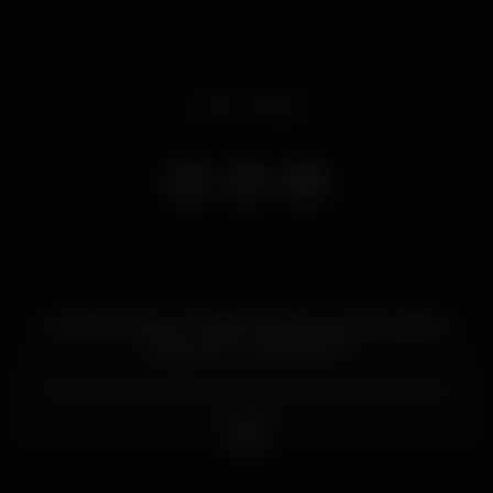
Event ended
7 Abril Domingo "O Maior Final de Aulas de Lisboa"
(Original) K Urban Beach
É A FESTA DO ANO Porque tu mereces Acabar em
Grande!
Prepara-te para O Maior Final de Aulas de Lisboa.
Porque a vida de estudante Universitário e