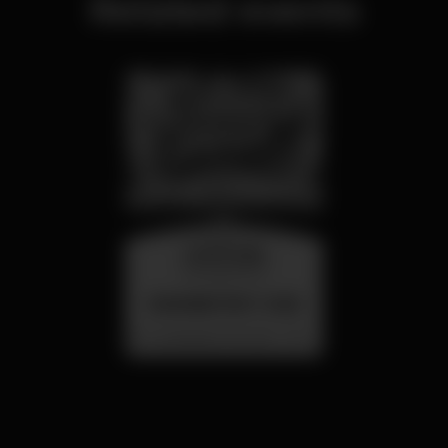
Related events
wednesday
26 aug 23:00
SUMMER FEST 2026
Localização Secreta - Por anunciar