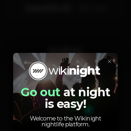
Confirma a Tua Presença na melhor Festa do Ano.
Sunday, 07/04, 2019
23:00 - 07:00
4 PISTAS FUNK | EDM | POP | DANCEHALL & HIP
HOP
Elas não pagam até à 1h!
Artists
×
Pedrinho
BdaSilva
Master G
Go out
at night
Pista principal
Wonder
Box
is easy!
Welcome to the Wikinight
nightlife platform.