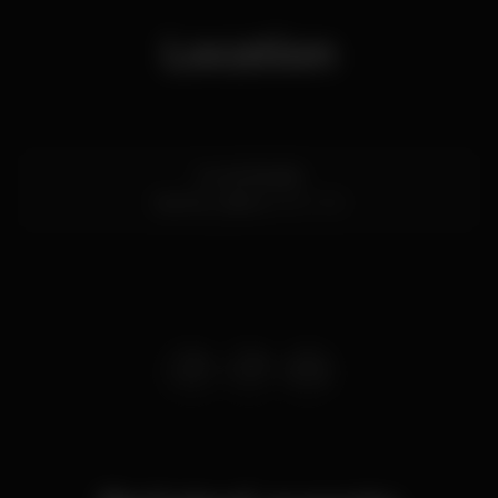
Location
Av. de Brasília
Santos,
Lisboa
1200-109