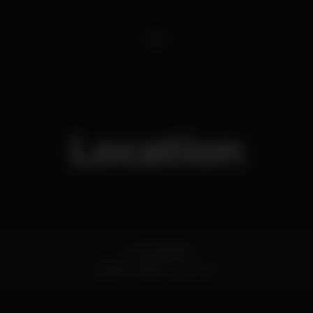
1
Location
Av. de Brasília
Santos,
Lisboa
1200-109