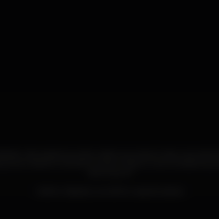
ábado, não podemos voltar a dizer que esta é mais uma noite
a que se mantém é de facto a boa música e o bom ambiente, por
de ver por ti!
Melhor Sábado, na melhor casa de Lisboa!