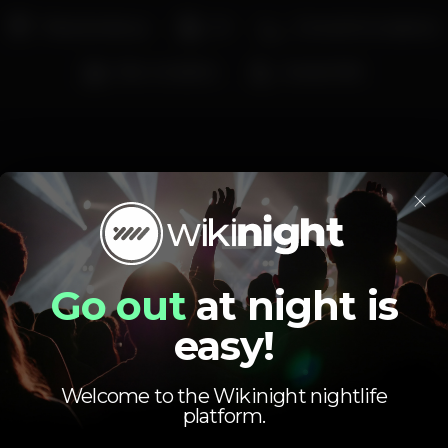
Pista de dança
DJ
Zona de fumadores
Bar completo
Acesso fácil
×
Schedule
Go out
at night is
easy!
Welcome to the Wikinight nightlife
platform.
Saturday, 01/06, 2019
23:30 - 06:00