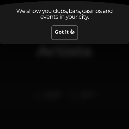
We show you clubs, bars, casinos and
events in your city.
Got it 👍
Artists
Pedrinho
Master G
Pista Bar
Box