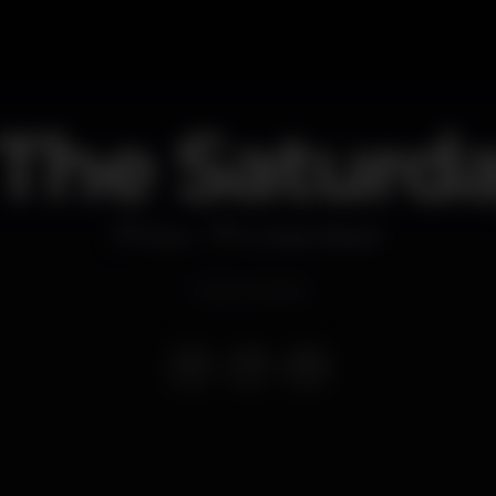
 The Saturd
Disco
K Urban Beach
Event ended