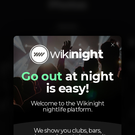
Photos
Interior
×
Go out
at night
is easy!
Welcome to the Wikinight
nightlife platform.
We show you clubs, bars,