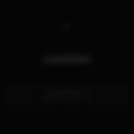
1
Location
R. Sá da Bandeira 108
Baixa,
Porto
4000-427