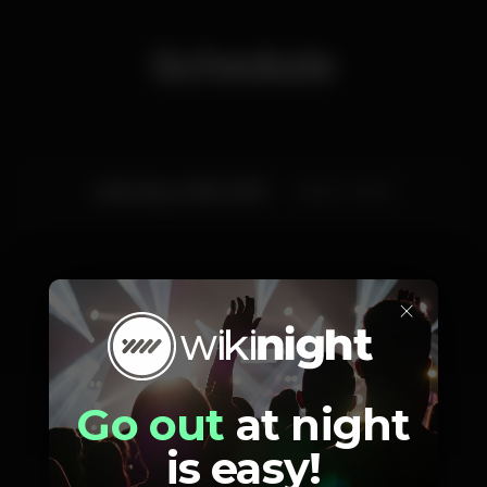
Schedule
Saturday, 12/10, 2019
23:30 - 01:30
×
Artists
Go out
at night
is easy!