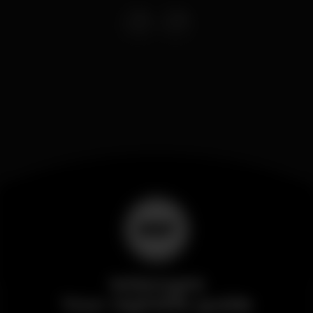
Wikinight
Your nightlife guide