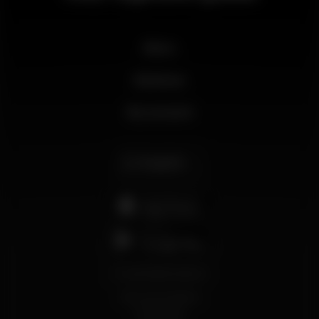
News
Business
My account
English
support@wikinight.eu
Terms and Conditions
Privacy Policy