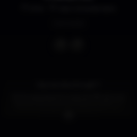
Other
Teatro Sá da Bandeira
Event ended
Estou de volta a Portugal! ??
⠀
Alô Portugal, depois do sucesso de 2018, retorno ao
país para mais duas apresentações, em Lisboa e no
Porto, do meu show “Eu, Comigo Mesmo”, com
histórias e piadas inéditas.
⠀
Adquira já seus bilhetes ? e não perca a chance de
dar boas gargalhadas em uma noite contagiante de