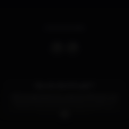
Evento terminado
Estou de volta a Portugal! ??
⠀
Alô Portugal, depois do sucesso de 2018, retorno ao
país para mais duas apresentações, em Lisboa e no
Porto, do meu show “Eu, Comigo Mesmo”, com
histórias e piadas inéditas.
⠀
Adquira já seus bilhetes ? e não perca a chance de