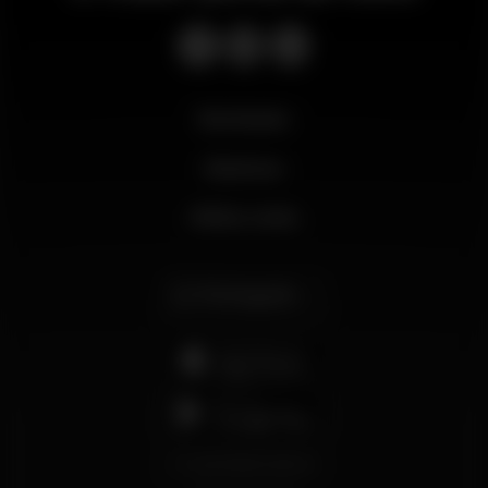
Novidades
Business
Minha conta
Português
support@wikinight.eu