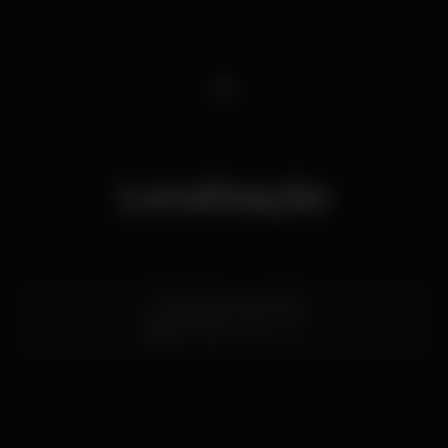
1
Localização
R. Sá da Bandeira 108
Baixa,
Porto
4000-427