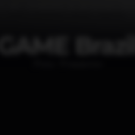
GAME Brazi
Disco
Eskada Porto