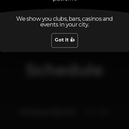
Bar completo
We show you clubs, bars, casinos and
events in your city.
Got it 👍
Schedule
Wednesday, 28/08, 2019
23:30 - 06:00