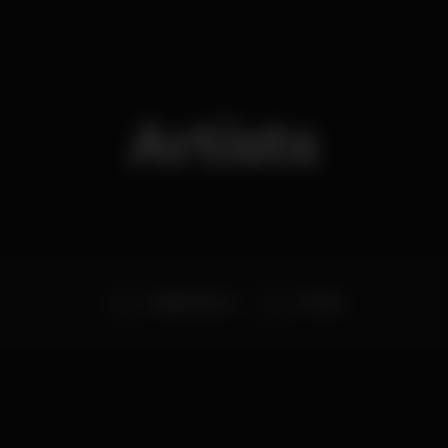
Artists
Miguel Barros
2Fresh