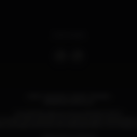
Event ended
GIRLS * ALCOHOL * MUSIC * ESKADA
6 BEBIDAS PARA ELAS
As QUARTAS estão de volta ao ESKADA PORTO!
onceito, a Nova Atitude que te garante ainda mais diversão! 
 e surpresas e acima de tudo, festa garantida no novo Espaço d