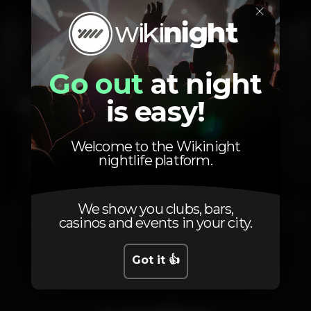
×
Go out
at night
is easy!
Welcome to the Wikinight
nightlife platform.
We show you clubs, bars,
casinos and events in your city.
1
2
3
4
5
6
7
Got it 👍