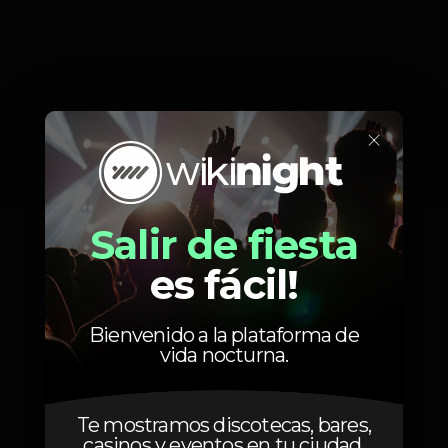
×
Salir de fiesta
es fácil!
Bienvenido a la plataforma de
vida nocturna.
Te mostramos discotecas, bares,
casinos y eventos en tu ciudad.