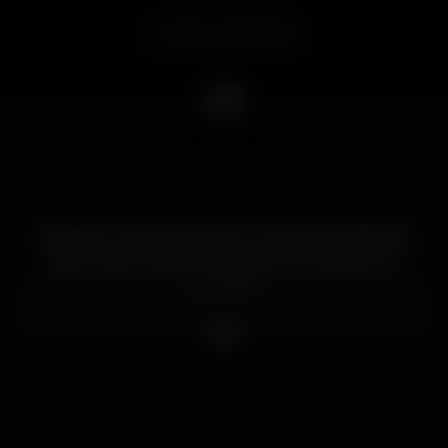
Evento terminado
Qualquer mestre já foi aluno. Todos os grandes DJ's
também começaram de alguma maneira. Damos
assim então a oportunidade de nos mostrarem o
que valem!
A assegurar a cabine vamos ter Frank P e Alekz, e
como rockie boy o grande mas ainda pequeno:
Lourenço Areia!
As noites SAVVAGE finalmente começaram,
esperamos por ti.