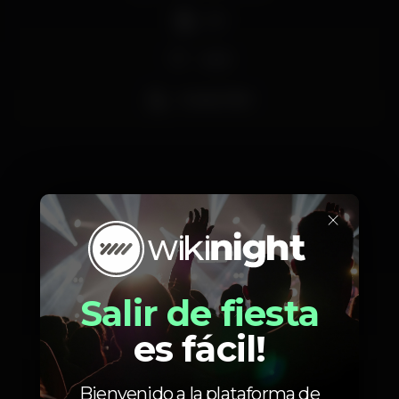
DJ
Wi-fi
Acesso fácil
×
Calendario
Salir de fiesta
es fácil!
Viernes, 15/03, 2019
23:00 - 06:00
Bienvenido a la plataforma de