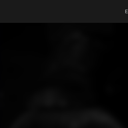
O que procuras?
E