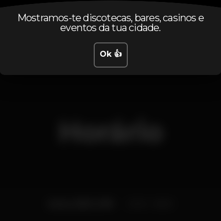
Mostramos-te discotecas, bares, casinos e
eventos da tua cidade.
Pista de dança
DJ
Wi-fi
Acesso fác
Ok 👍
Horário
Sexta, 15/03, 2019
23:00 - 06:00