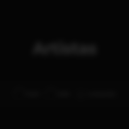
Artistas
Frank P
ALEKZ
Lourenço Areia