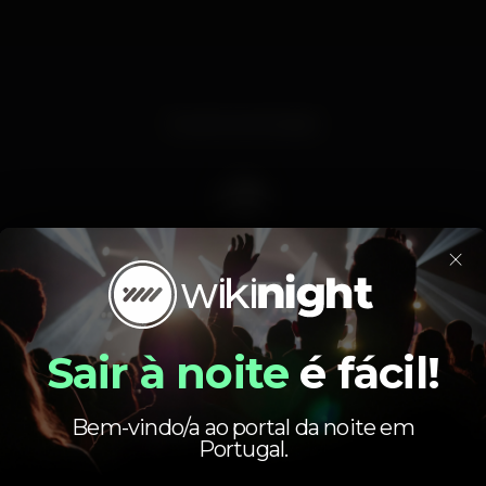
Evento terminado
×
á foi aluno. Todos os grandes DJ's também começaram de alg
Sair à noite
é fácil!
assim então a oportunidade de nos mostrarem o que valem!
bine vamos ter Frank P e Alekz, e como rockie boy o grande m
Bem-vindo/a ao portal da noite em
Lourenço Areia!
Portugal.
As noites SAVVAGE finalmente começaram, esperamos por ti.