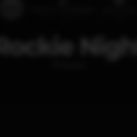
Rockie Nigh
Discoteca