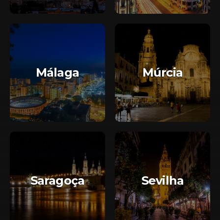
Málaga
Múrcia
Saragoça
Sevilha