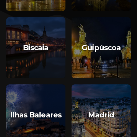
Biscaia
Guipúscoa
Ilhas Baleares
Madrid