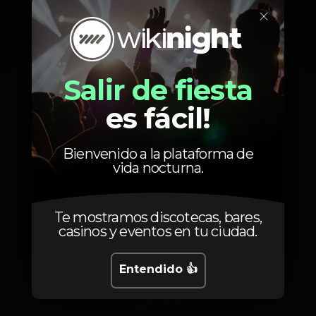
Calendario
×
Salir de fiesta
Sábado, 25/11, 2023
23:50 - 02:30
es fácil!
Bienvenido a la plataforma de
vida nocturna.
Artistas
Te mostramos discotecas, bares,
casinos y eventos en tu ciudad.
Entendido 👍
tiago tt