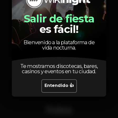
Salir de fiesta
es fácil!
Artistas
Bienvenido a la plataforma de
vida nocturna.
Te mostramos discotecas, bares,
D.A.M.A.
Alekz
Pedro Machado
casinos y eventos en tu ciudad.
Entendido 👍
Fotos