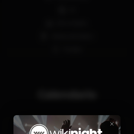
DJ
Bar completo
Máquina de tabaco
Privados
Calendario
×
Domingo, 21/07, 2019
23:55 - 06:00