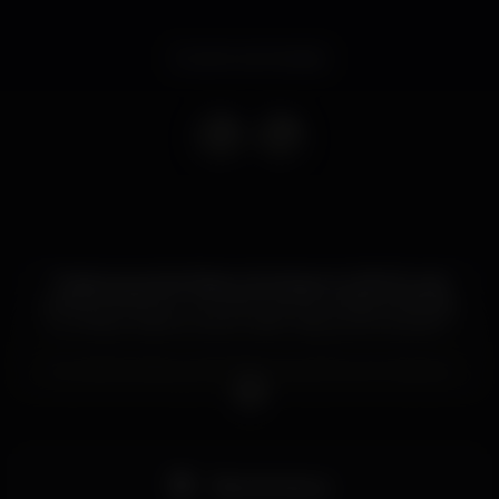
Evento terminado
Todas as quartas-feiras e domingos no BLISS tudo
pode acontecer, o concerto do teu artista preferido
ou a festa mais louca do verão. Vais querer perder?
On Wednesdays and Fridays anything can happen
in BLISS. Don’t take the risk to miss on your favorite
artist show or the wildest summer night!
Pista de dança