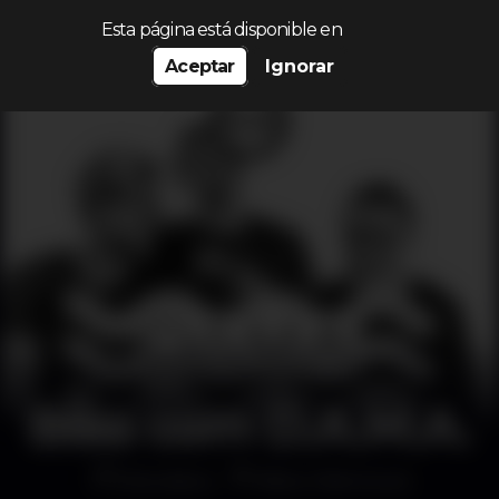
Procurar…
Esta página está disponible en
Aceptar
Ignorar
Bliss com D.A.M.A.
Discoteca
Bliss Vilamoura