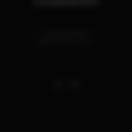
Localización
Estrada de Albufeira
Vilamoura,
Faro
8125-507