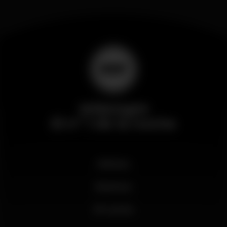
Wikinight
El nº 1 de la noche
Noticias
Business
Mi cuenta