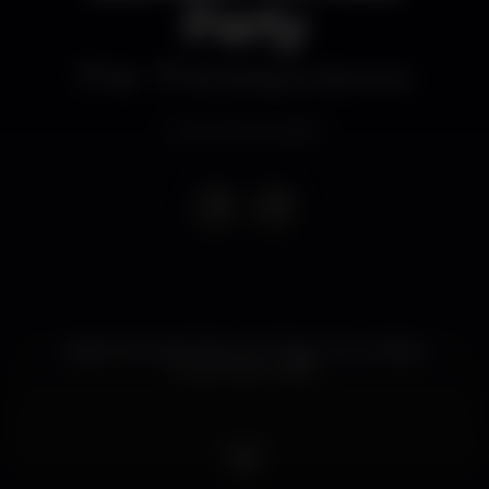
Party
Bar
NoSoloÁgua Vilamoura
Evento terminado
Apache Sunset Party com Tiago Cruz e Alekz
Dress Code: White