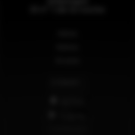
Wikinight
El nº 1 de la noche
Noticias
Business
Mi cuenta
Español
support@wikinight.eu