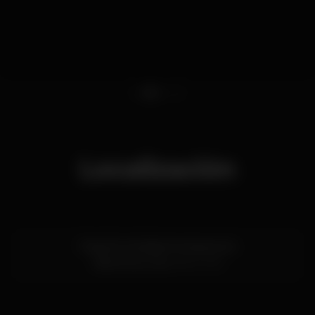
1
2
3
4
Localización
Praia Rocha Baixinha-Nascente
Vilamoura,
Faro
8125-409