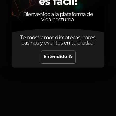
es fácil!
Tiago Cruz
Alekz
Bienvenido a la plataforma de
vida nocturna.
Te mostramos discotecas, bares,
casinos y eventos en tu ciudad.
Fotos
Entendido 👍