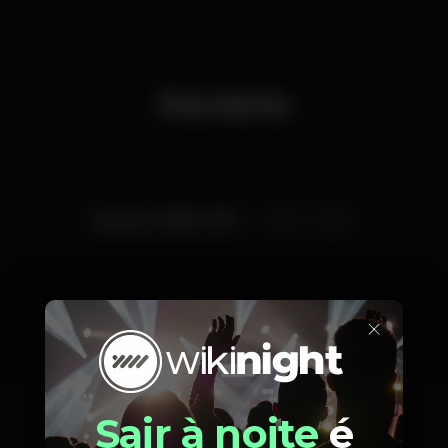
Horário
Quarta, 21/08, 2019
19:00 - 22:00
×
Artistas
Sair à noite
é