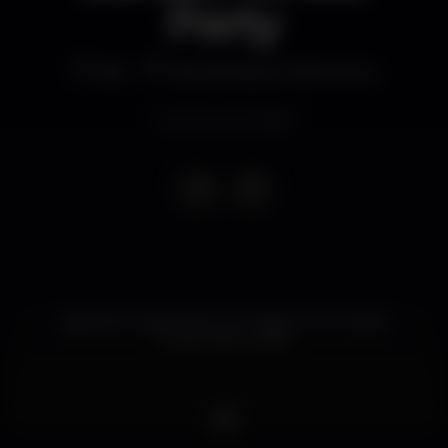
Party
Bar
NoSoloÁgua Vilamoura
Evento terminado
Apache Sunset Party com Tiago Cruz e Alekz
Dress Code: White