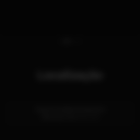
1
2
3
4
Localização
Praia Rocha Baixinha-Nascente
Vilamoura,
Faro
8125-409