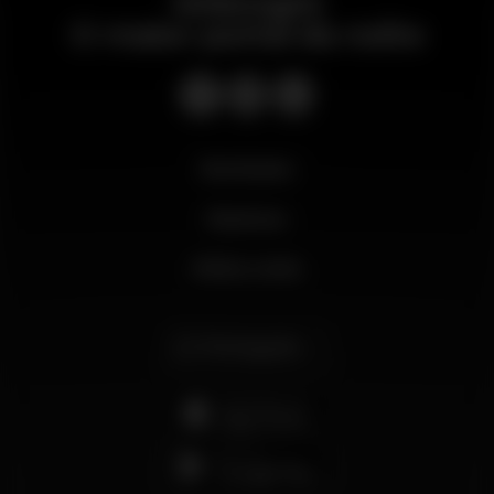
Wikinight
O maior portal da noite
Novidades
Business
Minha conta
Português