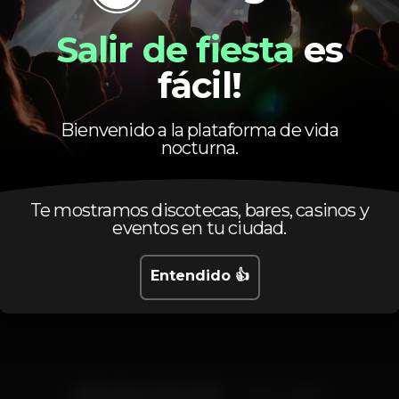
Pista de dança
DJ
Salir de fiesta
es
fácil!
LadiesNight
Funchal
dubai
dubaiclub
madeira
dubaiclubm
Bienvenido a la plataforma de vida
nocturna.
Te mostramos discotecas, bares, casinos y
eventos en tu ciudad.
Calendario
Entendido 👍
Miércoles, 27/11, 2019
21:00 - 06:00