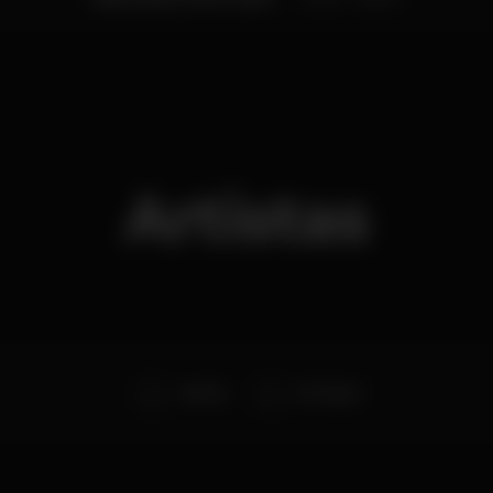
Artistas
DJ Fire
DJ Tony F