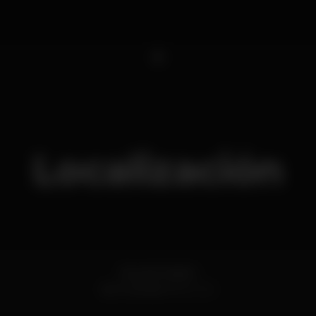
1
Localización
Rua do Favila 5
Sé,
Funchal
9000-021