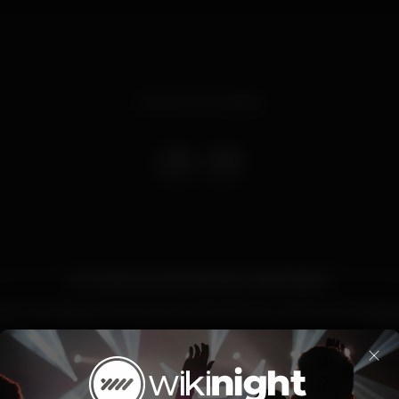
Evento terminado
As nossas quartas-feiras são Ladies Night!
om entrada gratuita para elas até às 02:00 e oferta de 2 bebida
×
dos para a nossa Ladies Night? É já esta quarta-feira, dia 27 N