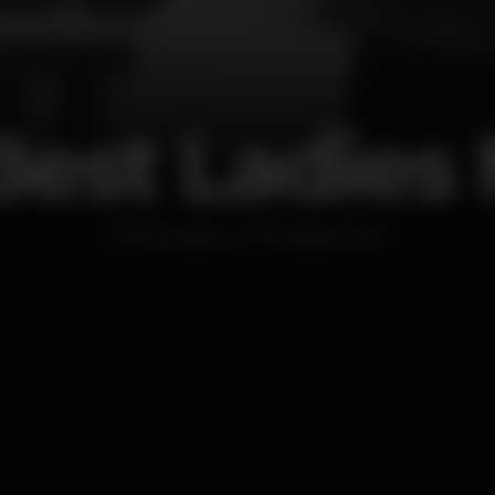
Best Ladies 
Discoteca
Dubaï Club