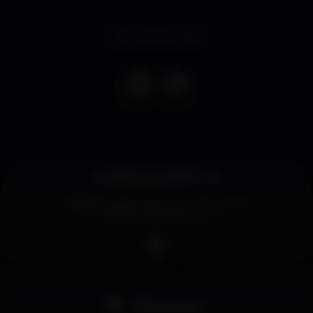
Evento terminado
✨★ AFROLATIN PARTY ★✨
? SÁBADO 6 de Julho no TOP FLOOR –
AFROLATIN PARTY !!! ?
★ CONVIDAMOS-TE PARA UMA GRANDE FESTA
AFROLATINA COM MUITA DANÇA e ANIMAÇÃO !!
Na SALA PRINCIPAL teremos o ? DJ DUARTE com
muita SALSA, BACHATA e KIZOMBA!!!
Pista de dança