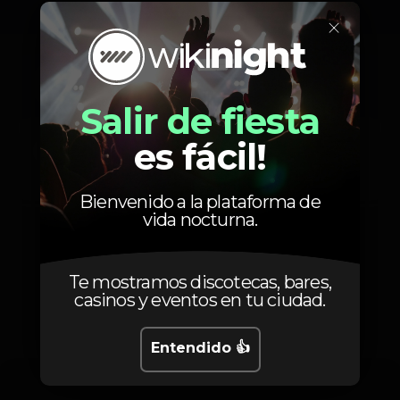
×
8
Até á 1h
Inclui a oferta de 1 bebida branca ou 2 de
Salir de fiesta
cápsula
es fácil!
10
Depois da 1h
Inclui a oferta de 1 bebida branca ou 2 de
cápsula
Bienvenido a la plataforma de
vida nocturna.
Te mostramos discotecas, bares,
casinos y eventos en tu ciudad.
Fotos
Entendido 👍