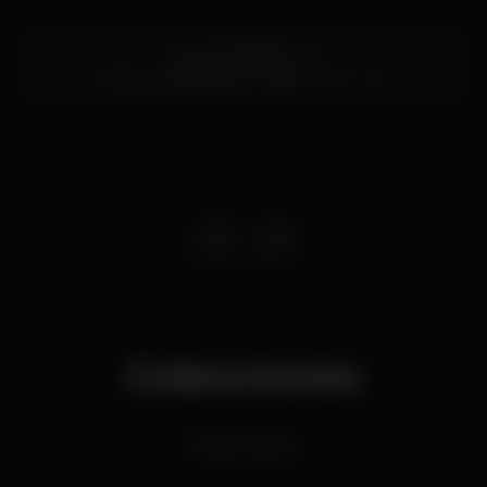
Rua do Bojador 29
Parque das Nações,
Lisboa
1990-048
Colecciones
Festas Latinas