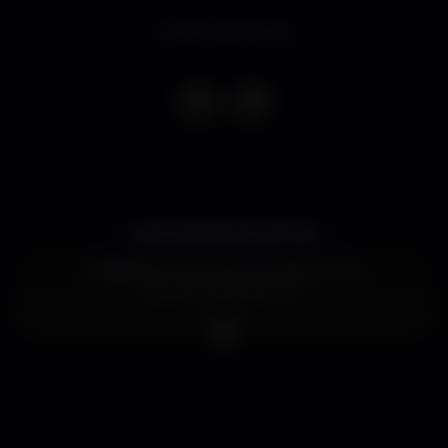
Evento terminado
✨★ AFROLATIN PARTY ★✨
? SÁBADO 6 de Julho no TOP FLOOR –
AFROLATIN PARTY !!! ?
★ CONVIDAMOS-TE PARA UMA GRANDE FESTA
AFROLATINA COM MUITA DANÇA e ANIMAÇÃO !!
Na SALA PRINCIPAL teremos o ? DJ DUARTE com
muita SALSA, BACHATA e KIZOMBA!!!
Divulga convidando amigos para o evento e vem