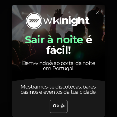
×
8
Até á 1h
Inclui a oferta de 1 bebida branca ou 2 de
cápsula
Sair à noite
é
10
Depois da 1h
Inclui a oferta de 1 bebida branca ou 2 de
fácil!
cápsula
Bem-vindo/a ao portal da noite
em Portugal.
Fotos
Mostramos-te discotecas, bares,
casinos e eventos da tua cidade.
Ok 👍