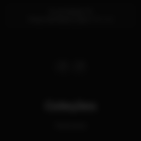
Rua do Bojador 29
Parque das Nações,
Lisboa
1990-048
Coleções
Festas Latinas