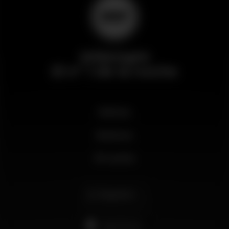
Wikinight
El nº 1 de la noche
Noticias
Business
Mi cuenta
Español