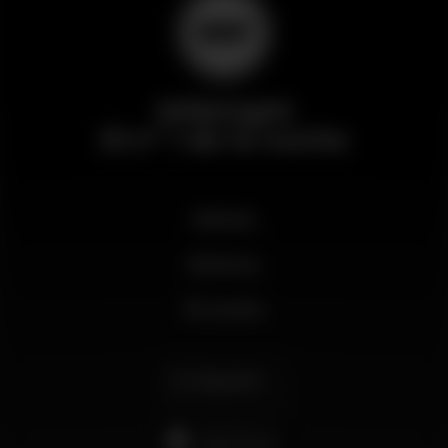
Wikinight
El nº 1 de la noche
Noticias
Business
Mi cuenta
Español