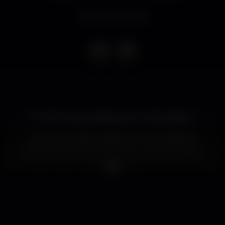
Evento terminado
17 Julho Domingo Baywatch K Urban Beach
O aumento das temperaturas e a previsão de
grandes ondas de diversão levou-nos a convidar a
equipa Baywatch para uma das melhores festas
deste verão!
Vem cedo.. esta é lotação esgotada!
Junta-te nós na melhor festa deste verão.
Vai ser inesquecível!
Summer Sundays K Urban Beach!