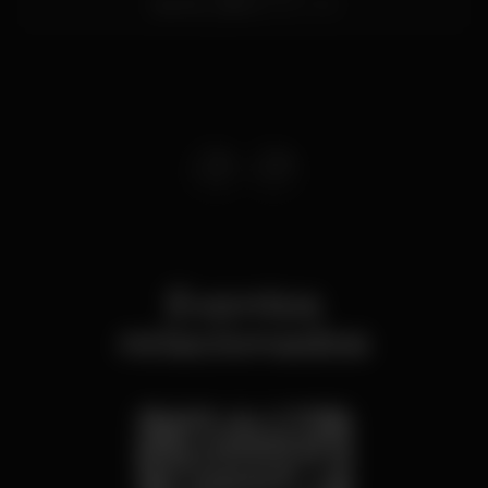
Santos,
Lisboa
1200-109
https://www.facebook.com/SummersundaysUrban
Instagram:
https://www.instagram.com/summer_sundays_k_urban
Abertura das Portas : 23H00
Eventos
relacionados