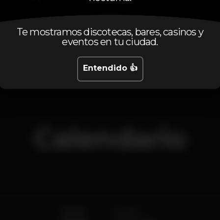
6.00
8.00
€
€
Cerveza
Bebida blanca
Te mostramos discotecas, bares, casinos y
Precio medio del conjunto de cervezas y del
eventos en tu ciudad.
conjunto de bebidas blancas disponibles.
Entendido 👍
Calendario
Lunes
Cerrado