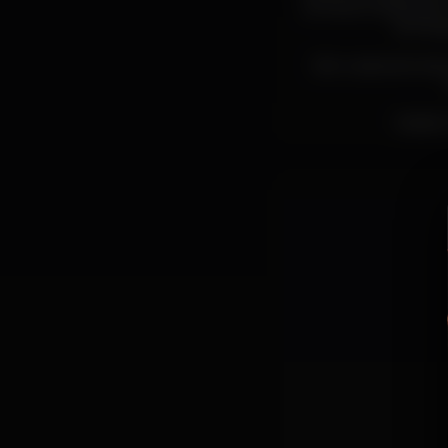
semana é dedicado a
doming
São 4 pistas de da
Idades 