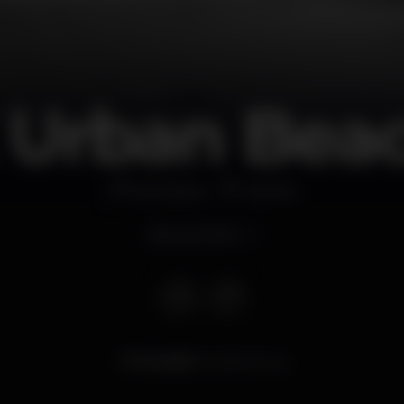
 Urban Bea
Discoteca
Santos
Abre às 20:00
84.658
visualizaciones