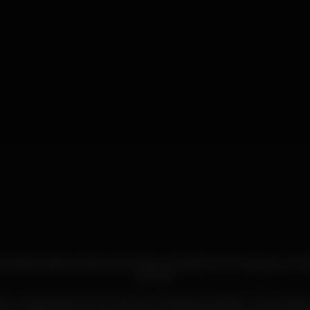
s pistas distinguidas pela Música, Ambiente e Energia que te i
incrível.
e uma das discotecas mais conhecidas da cidade. Como todas as