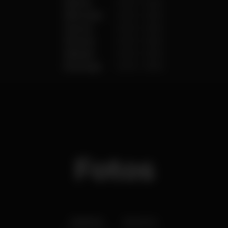
Martes
20:00
-
06:00
Miércoles
20:00
-
06:00
Jueves
20:00
-
06:00
Viernes
20:00
-
06:00
Sábado
20:00
-
06:00
Domingo
20:00
-
06:00
Fotos
Interior
Exterior