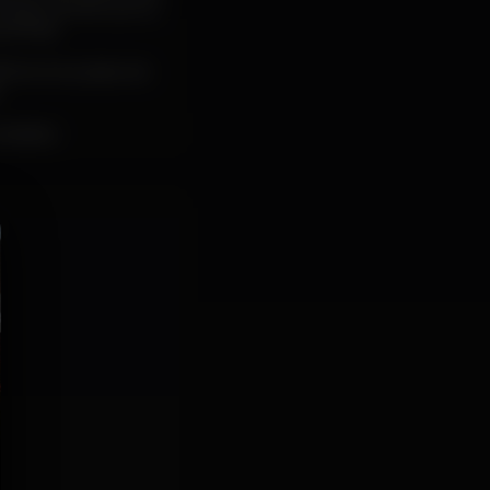
omingo, sendo que os
férias.
letrónica (pista de
.
vidades.