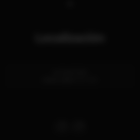
1
Localización
Av. 24 de Julho
Santos,
Lisboa
1200-869