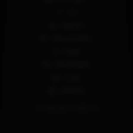
Wi-fi
Acesso fácil
Máquina de tabaco
Privados
Vista privilegiada
Lounge
Aniversários
domingosvoyage
voyagemome