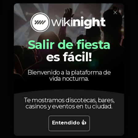
Fresh P x Fábio Chantre
×
André Sousa x MC Stephano
Salir de fiesta
es fácil!
Precios
Bienvenido a la plataforma de
vida nocturna.
Te mostramos discotecas, bares,
casinos y eventos en tu ciudad.
0
Girls Free
Until 2h with
Guestlist
Entendido 👍