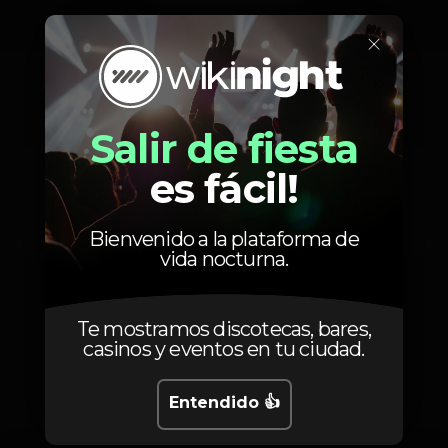
×
25
Passe 2 Dias
III Fase
Salir de fiesta
15
Bilhete 4 de
Outubro
es fácil!
15
Bilhete 5 de Outubro
Bienvenido a la plataforma de
vida nocturna.
Te mostramos discotecas, bares,
casinos y eventos en tu ciudad.
Fotos
Entendido 👍