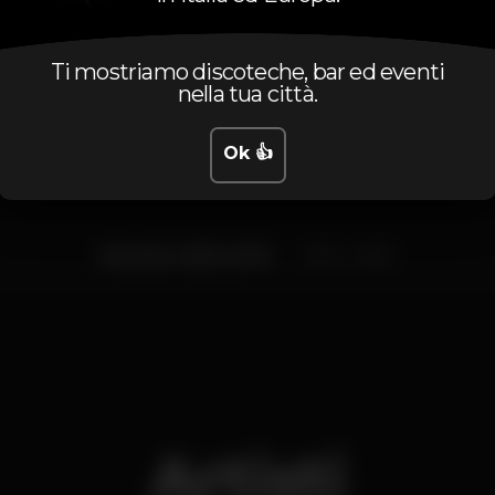
Orario
Ti mostriamo discoteche, bar ed eventi
nella tua città.
Ok 👍
Venerdì, 04/10, 2019
21:00 - 01:00
Artisti