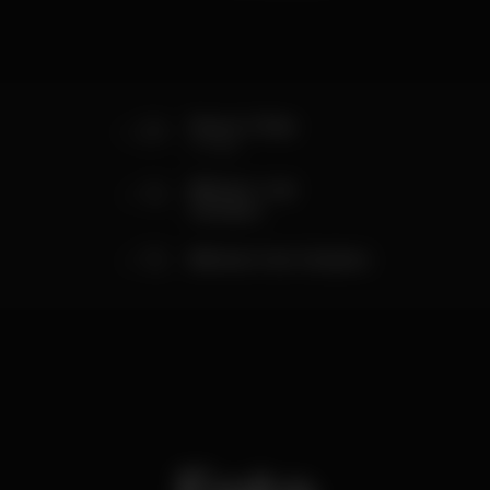
25
Passe 2 Dias
III Fase
15
Bilhete 4 de
Outubro
15
Bilhete 5 de Outubro