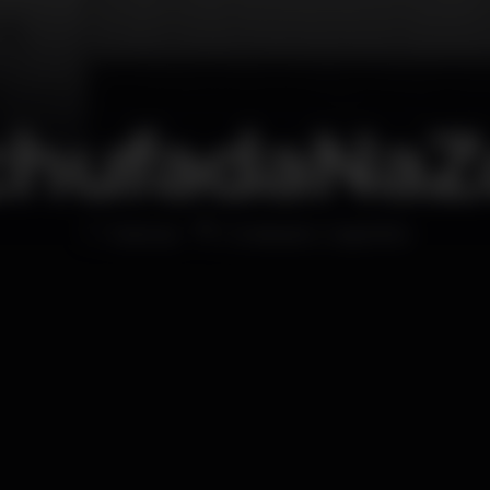
chufadaNaZ
Festival
Cineteatro Capitólio