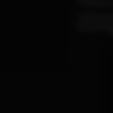
primeira edição do
ao Porto para ocu
Em 2019 o evento a
capital da eletró
marcar a agenda cul
nova Lisboa. Os ar
P