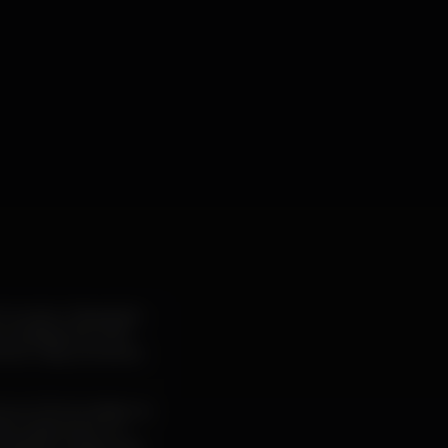
 Outubro. Depois de
e novidade de 2019
l de 2 dias, somando
tulo (“Enchufada na
shows/branko) e a