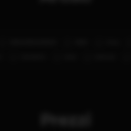
DENGUE DENGUE DENGUE
PEDRO
DJ Lag
LC
Dotorado Pro
Sansai
Rastronaut
Prezzi