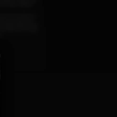
vidados subiram até
ub e Maus Hábitos.
novamente Lisboa na
vento que teima em
s emblemáticas desta
GUE DENGUE, DJ Lag,
u.