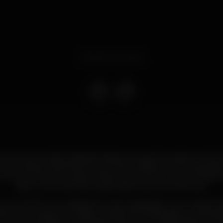
Evento concluso
a toma conta do Capitólio (Lisboa) nos próximos dias 4 e 5 de
eout, Lisboa), 2018 (Hard Club e Maus Hábitos, Porto) a grand
o evento acontecer pela primeira vez no formato de um festiva
assim uma noite de programação aos anos anteriores.
ou em 2017 com a edição de uma compilação com o mesmo tí
ento do programa na rádio Londrina NTS (https://www.nts.live/