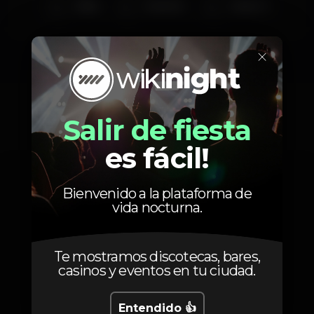
Nikky
Pedrinho
Master G
×
Fotos
Salir de fiesta
es fácil!
Bienvenido a la plataforma de
vida nocturna.
Te mostramos discotecas, bares,
casinos y eventos en tu ciudad.
Entendido 👍