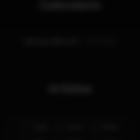
Calendario
Miércoles, 05/06, 2019
23:30 - 06:00
Artistas
ALEKZ
Atomyk
BdaSilva