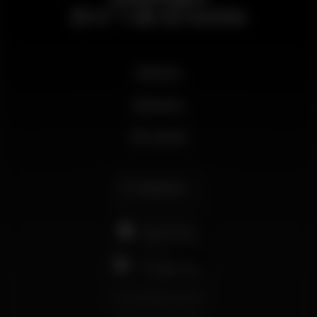
El nº 1 de la noche
Noticias
Business
Mi cuenta
Español
support@wikinight.eu