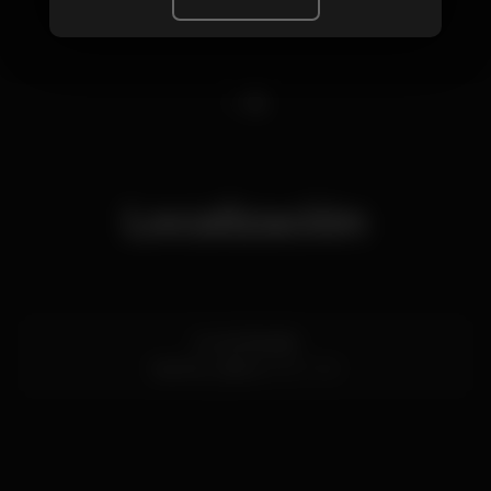
1
2
Localización
Av. de Brasília
Santos,
Lisboa
1200-109