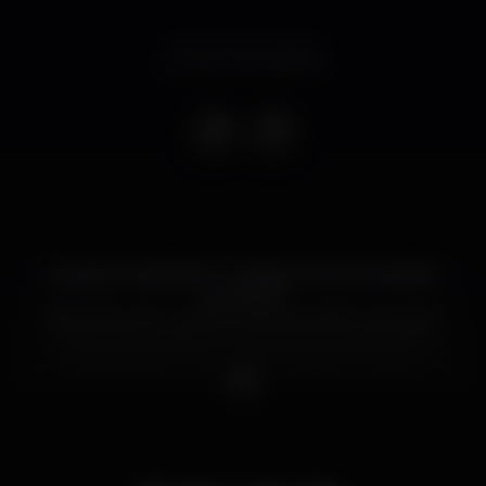
Evento terminado
Querias umas férias? Tu pedes, a Get Involved faz
acontecer!
Dia 5 de junho, o melhor final de aulas é connosco!
Traz os teus amigos e junta-te ao início da melhor
época do ano, o teu verão começa connosco!
Na cabine vamos ter 6 DJs!
Abertura de portas: 23:30
O Grupo K reserva o direito de admissão.