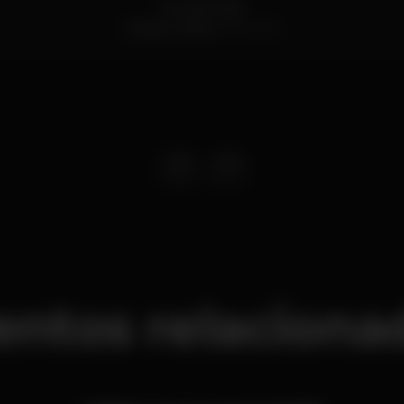
Rua da Areia
Cascais,
Lisboa
2750-642
entos relaciona