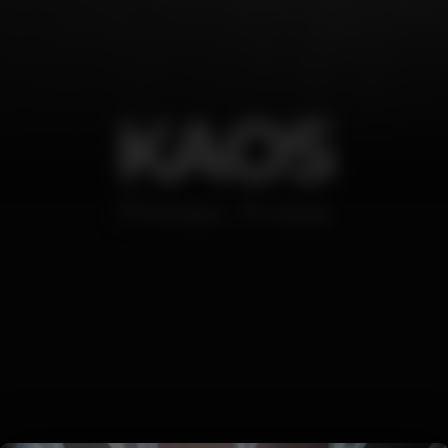
KAOS
Discoteca
Cascais