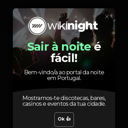
×
Localização
Sair à noite
é
fácil!
Rua da Areia
Cascais,
Lisboa
2750-642
Bem-vindo/a ao portal da noite
em Portugal.
Mostramos-te discotecas, bares,
casinos e eventos da tua cidade.
Ok 👍