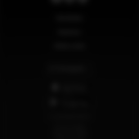
Novidades
Business
Minha conta
Português
support@wikinight.eu
Termos e Condições
Política de Privacidade