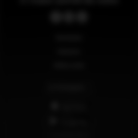
Novidades
Business
Minha conta
Português
support@wikinight.eu