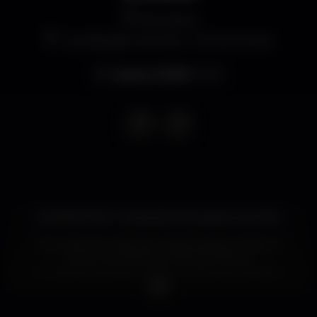
Discoteca
Localização Secreta - Por anunciar
Quarta, 26/08
23:00
SUMMER FEST chega dia 26 de agosto de 2026.
Uma noite de verão sem regras óbvias, música no
ponto, energia alta e vibes de festival.
O local é secreto e só será revelado a quem fizer
parte.
Sol, calor, people certa e ambiente pensado para