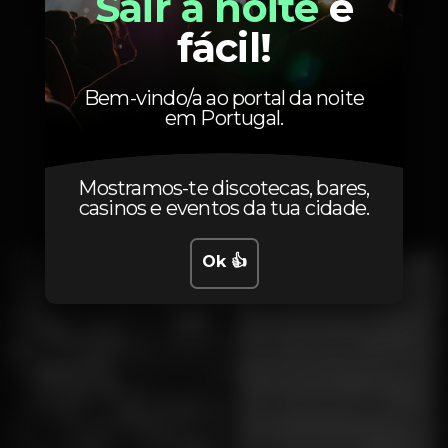
Sair à noite
é
fácil!
Quarta, 26/08
23:00 - 06:00
Bem-vindo/a ao portal da noite
em Portugal.
Mostramos-te discotecas, bares,
Fotos
casinos e eventos da tua cidade.
Ok 👍