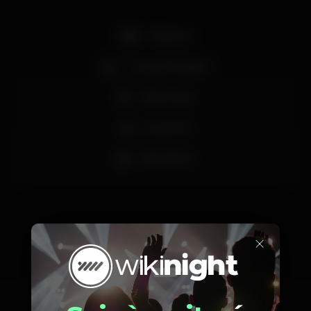
+18 anos
Comida / bebida
Boat Party
Zona VIP
Bar aberto
×
Horário