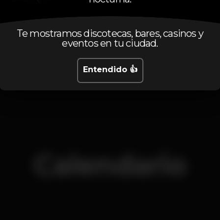
Pista de dança
Te mostramos discotecas, bares, casinos y
eventos en tu ciudad.
lisboa
lisbon
chiadoclub
Entendido 👍
Calendario