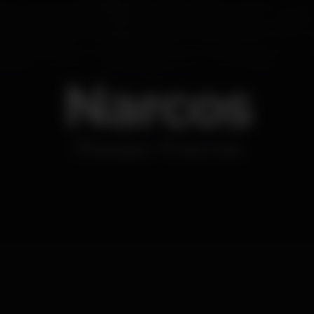
Narcos
Discoteca
Soho Club