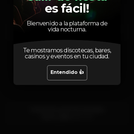
es fácil!
DJ DA 2O
Dj Alekzy
Bienvenido a la plataforma de
vida nocturna.
DJ NC do Primeiro
Shark ZN
152
Te mostramos discotecas, bares,
casinos y eventos en tu ciudad.
Entendido 👍
Localización
Rua da Cintura do Porto de Lisboa
Santos,
Lisboa
1200-109