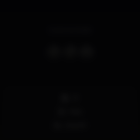
Evento terminado
DJ
Party
Zona VIP