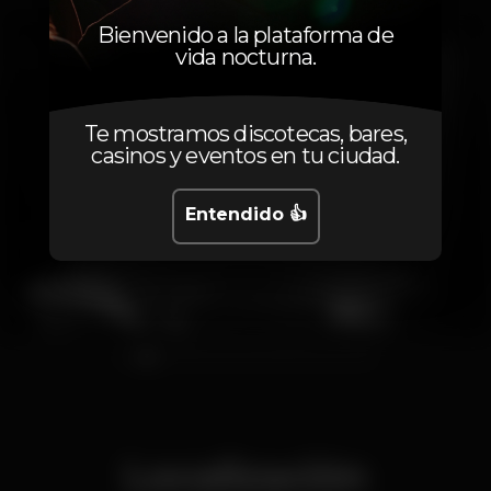
Bienvenido a la plataforma de
vida nocturna.
Te mostramos discotecas, bares,
casinos y eventos en tu ciudad.
Entendido 👍
1
2
3
4
5
6
7
8
9
10
11
12
Localización