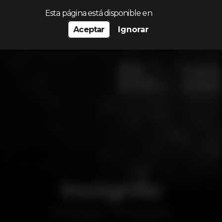
Procurar…
Esta página está disponible en
Aceptar
Ignorar
Incógnito
Discoteca
São Bento