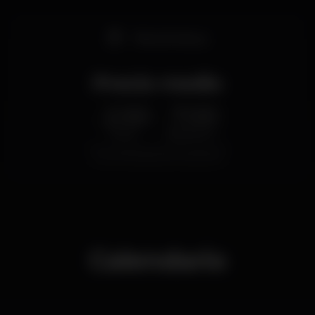
Pista de dança
Precio medio
2.50
7.00
€
€
Cerveza
Bebida blanca
Precio medio del conjunto de cervezas y del
conjunto de bebidas blancas disponibles.
Calendario