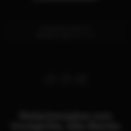
R. Poiares de S. Bento 37
São Bento,
Lisboa
1200-346
Relacionados con
Incógnito, São Bento