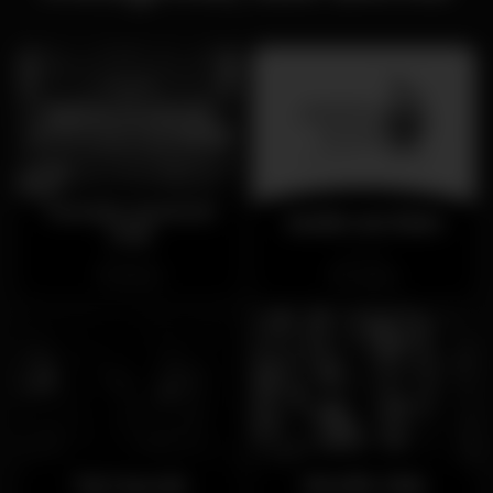
Tamariz Summer
Jardim do Éden
Club
Cerrado
Cerrado
Estoril
Lisboa
Taj Cascais
Wooflx Club