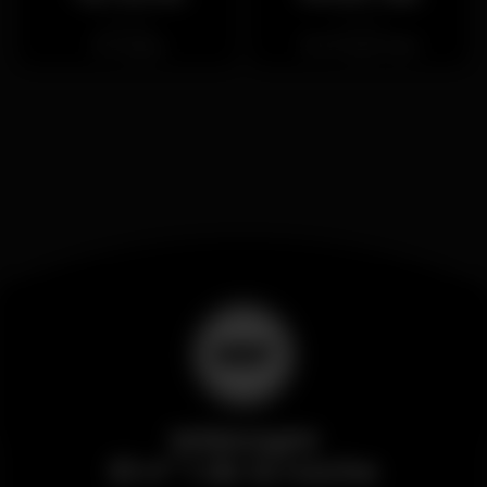
Cerrado
Cerrado
Cascais
Príncipe Real
Wikinight
El nº 1 de la noche