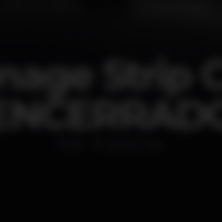
age Strip 
ENCERRAD
Bar
Cais do Sodré