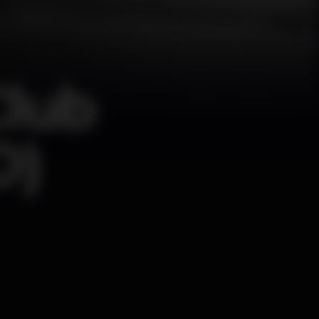
Club
O)