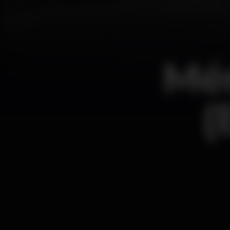
Mén
(