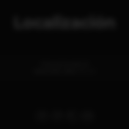
Localización
R. Nova do Carvalho 33
Cais do Sodré,
Lisboa
1200-291