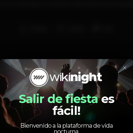
nvívio e strip tease com ambiente selecionado e preços acessíve
Privados
Cocktail
Strip
×
Calendario
Salir de fiesta
es
fácil!
Bienvenido a la plataforma de vida
nocturna.
Lunes
23:00
-
06:00