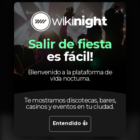
Miércoles
15:00
-
02:00
×
Jueves
15:00
-
02:00
Viernes
12:00
-
03:00
Sábado
12:00
-
03:00
Domingo
12:00
-
02:00
Salir de fiesta
es fácil!
Bienvenido a la plataforma de
Fotos
vida nocturna.
Te mostramos discotecas, bares,
Interior
Exterior
casinos y eventos en tu ciudad.
Entendido 👍