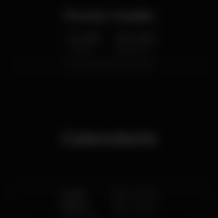
Precio medio
2.00
10.00
€
€
Cerveza
Bebida blanca
Precio medio del conjunto de cervezas y del
conjunto de bebidas blancas disponibles.
Calendario
Lunes
15:00
-
02:00
Martes
15:00
-
02:00