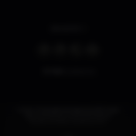
Abre às 12:00
7.550
visualizaciones
Um bar. 32 televisões. 60 desportos. 800 canais.
Algumas tristezas. Centenas de abraços.
Sempre em direto. Sempre ao vivo.