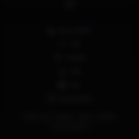
Bar completo
Wi-fi
Cocktail
Café
Pub
Eleven Sports
lisboa
pub
sportsbar
sports
publisboa
thecouchsportsbar