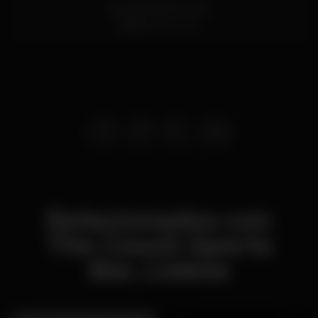
Rua do Alecrim 21A
Lisboa
1200-014
Relacionados con
The Couch Sports
Bar, Lisboa