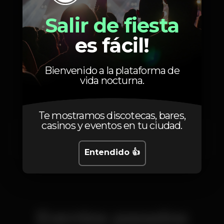
Domingo
Cerrado
Salir de fiesta
es fácil!
Bienvenido a la plataforma de
Localización
vida nocturna.
Te mostramos discotecas, bares,
casinos y eventos en tu ciudad.
Rua do freixo 281
Porto
4300-216
Entendido 👍
Eventos pasados