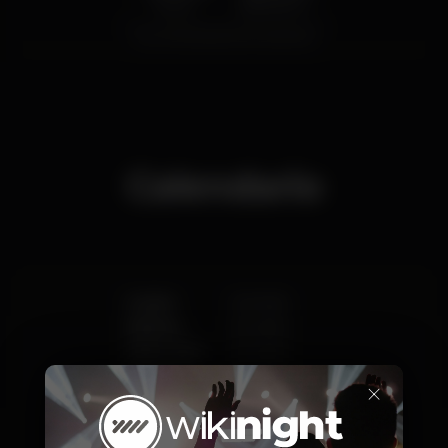
Cerveza
Bebida blanca
Precio medio del conjunto de cervezas y del
conjunto de bebidas blancas disponibles.
Calendario
Lunes
Cerrado
Martes
Cerrado
Miércoles
Cerrado
Jueves
Cerrado
×
Viernes
00:01
-
06:01
Sábado
00:01
-
07:00