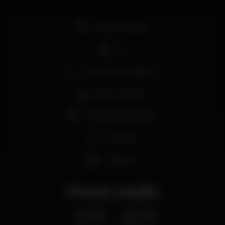
Pista de dança
DJ
Zona de fumadores
Bar completo
Máquina de tabaco
Privados
+18 anos
Precio medio
3.00
8.00
€
€