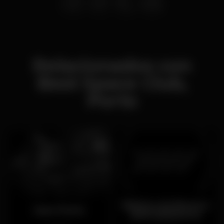
Relacionados con
Best Space Club,
Porto
Baloiço da Boneca
Gare Porto
(ENCERRADO)