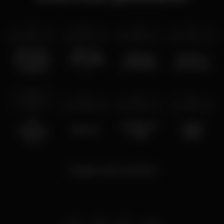
sáb 15 nov
2025
vie 20 jun
2025
vie 9 may
2025
sáb 3 may
2025
BAILE DA
Baile da
TERROR
Jamito e
ESCURIDÃO
Disney 🏰
CAPIXABA
Delmastick
- PORTO
✨
mié 30 abr
2025
jue 24 abr
2025
sáb 19 abr
2025
sáb 5 abr
2025
1st
AFTER SÓ
Ladies
birthday
El Bruxo
TRAP
night
best
space
Cargar más eventos