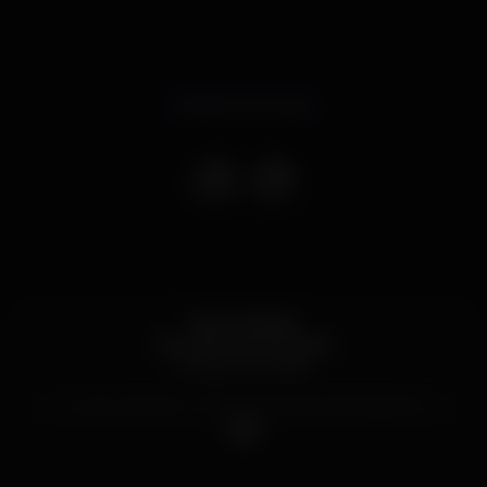
Evento concluso
ECHO ROOM
Reunião das Malvadas
Equipe Explosão
Guest-List Echo - 10€ de entrada c/1 bebida de
Oferta
S/Guest-List Echo - 12€ de entrada c/1 bebida de
Oferta