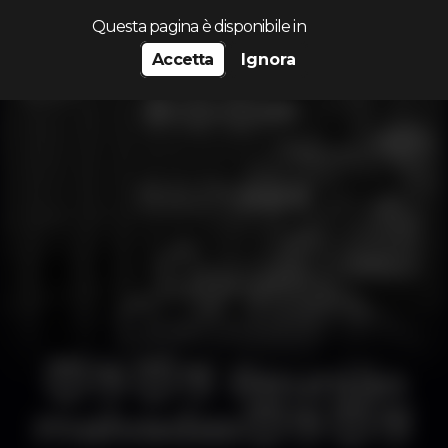
Cerca...
Questa pagina è disponibile in
Accetta
Ignora
😈🍑😈🍑 Reunião
malvadas😈🍑😈🍑