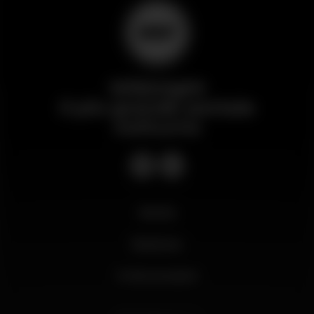
Wikinight
Il più grande portale
notturno
Novità
Business
Il mio account