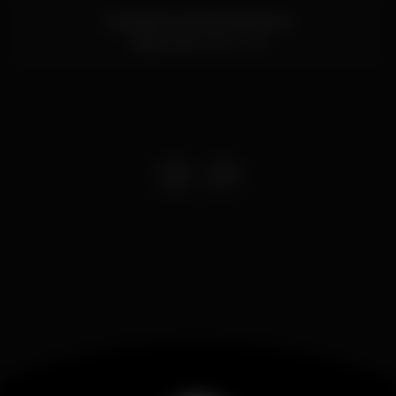
Avenida Dos Descobrimentos
Tavira,
Faro
8800-318