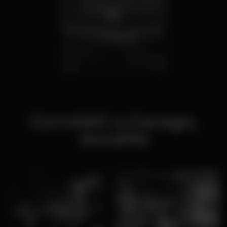
Discotecas em Albufeira
e Vilamoura
Correlati a Garage,
:località