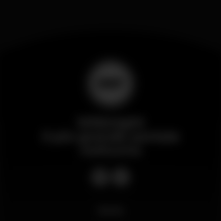
Wikinight
Il più grande portale
notturno
Novità