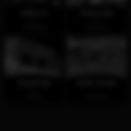
Wild & Co
Patacas Bar
Aperto
Chiuso
Albufeira
Vilamoura
Rascal's Bar
Mojito Temple
Aperto
Chiuso
Alvor
Portimão