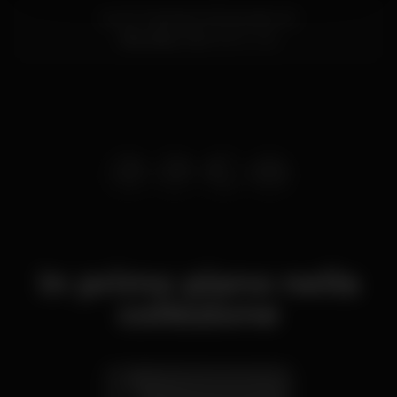
Av. Dr. Francisco Sá Carneiro 34
Albufeira,
Faro
8200-262
In primo piano nella
collezione