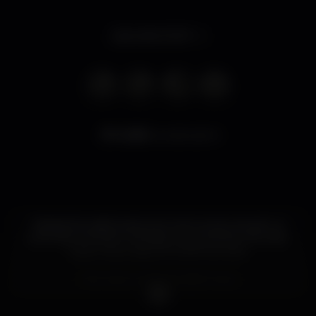
Apre alle 20:00
6.295
visualizzazioni
Startig the night early is a must, so why not join us
and have the best cocktails you can find in the strip.
Open every day, from 8PM till 4AM.
Non stop music, all night long!