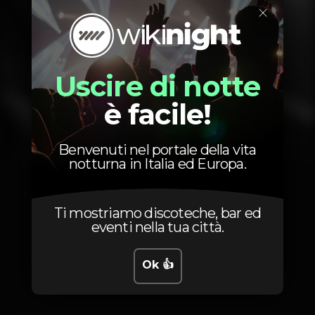
×
Uscire di notte
è facile!
Benvenuti nel portale della vita
notturna in Italia ed Europa.
1
2
3
Ti mostriamo discoteche, bar ed
eventi nella tua città.
Posizione
Ok 👍