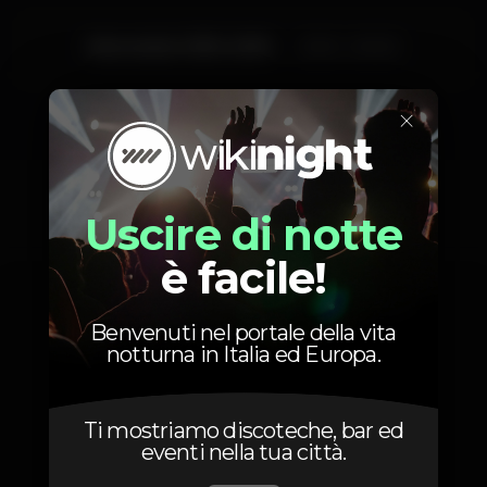
Mercoledì, 31/10, 2018
21:00 - 00:00
×
Foto
Uscire di notte
è facile!
Benvenuti nel portale della vita
notturna in Italia ed Europa.
Ti mostriamo discoteche, bar ed
eventi nella tua città.