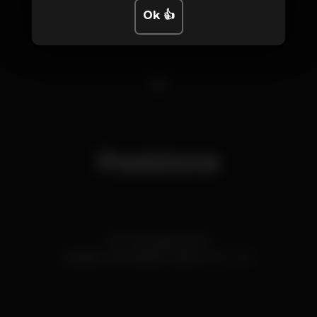
Ok 👍
1
Posizione
Av. Prof. Egas Moniz
Estádio Universitário,
Lisboa
1600-190