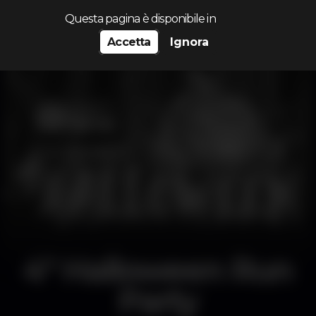
Cerca...
Questa pagina è disponibile in
Accetta
Ignora
4ª Halloween Run
Party