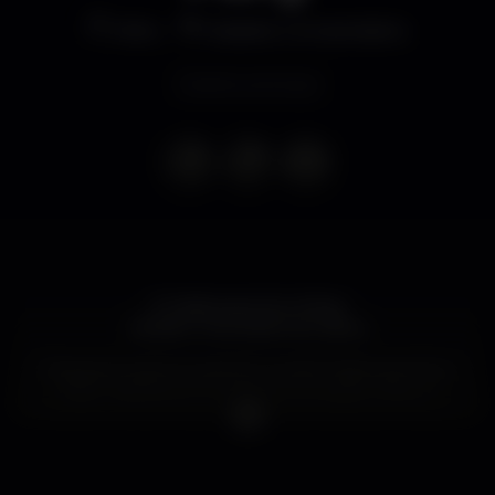
Altro
Estádio Universitário
Evento concluso
4ª Halloween Run Party
Estádio Universitário de Lisboa
Prepara-te para os sustos! A corrida “Halloween Run
Party” espera por ti e pelos teus amigos nesta 4ª
edição que irá contar com muitas máscaras, música,
corrida e zumba!
Mais informações em