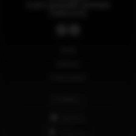
Il più grande portale
notturno
Novità
Business
Il mio account
Italiano