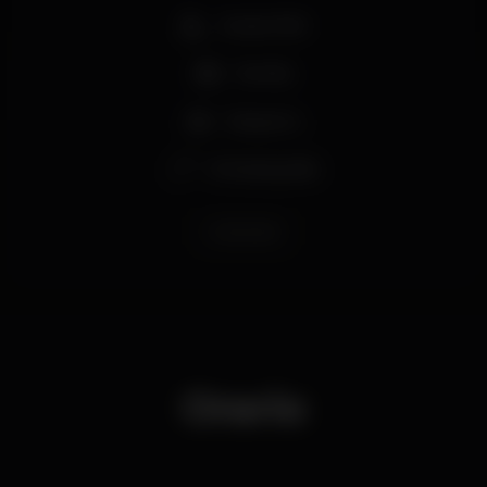
Acesso fácil
Família
Desporto
Entrada grátis
halloween
Orario