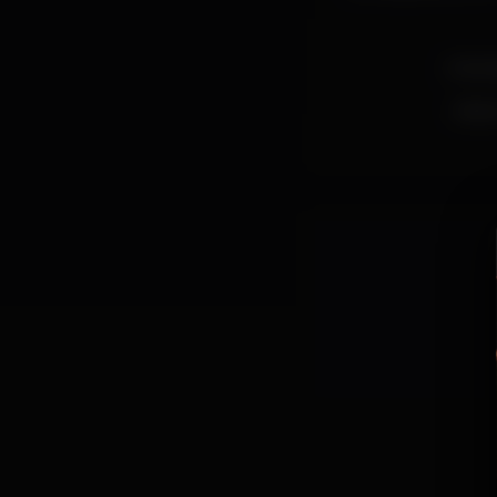
A Verd
Veste