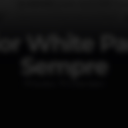
or White Pa
Sempre
Discoteca
K Urban Beach