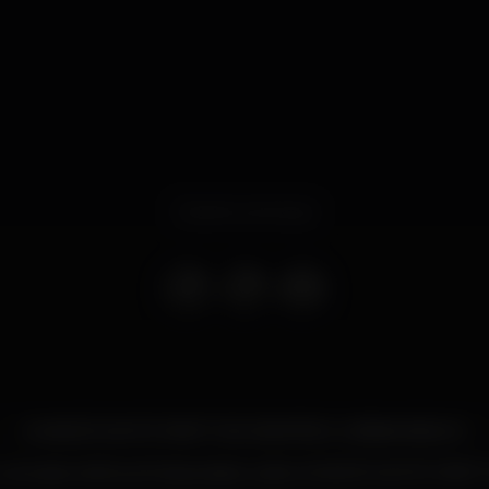
Evento concluso
A MAIOR WHITE PARTY DE SEMPRE K URBAN BEACH
ma das melhores Festas deste verão A MAIOR WHITE PART