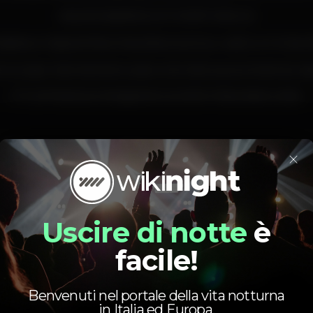
MAURO BARROS DJ TOP#17 100% DJ
adeira e Original Mítica Festa Branca do teu verão no K Urban
-te a rigor todo de branco para uma noite que promete ser esp
A Tua Presença é obrigatória na melhor festa deste verão.
×
Pista de dança
DJ
Zona de fumadores
Wi-fi
Uscire di notte
è
lisboa
whiteparty
party
urban
urbanbeach
summer
facile!
Benvenuti nel portale della vita notturna
in Italia ed Europa.