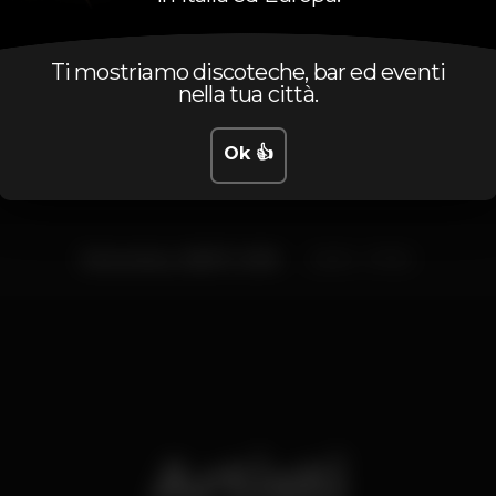
Ti mostriamo discoteche, bar ed eventi
Orario
nella tua città.
Ok 👍
Domenica, 08/07, 2018
23:00 - 07:00
Artisti