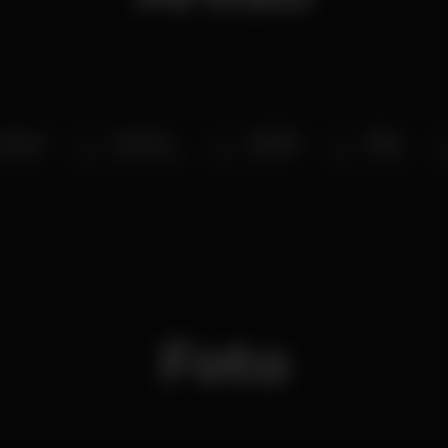
o Barros
Pedrinho
BdaSilva
Nikky
Principal
Pista Principal
Wonder
Wonder
Foto