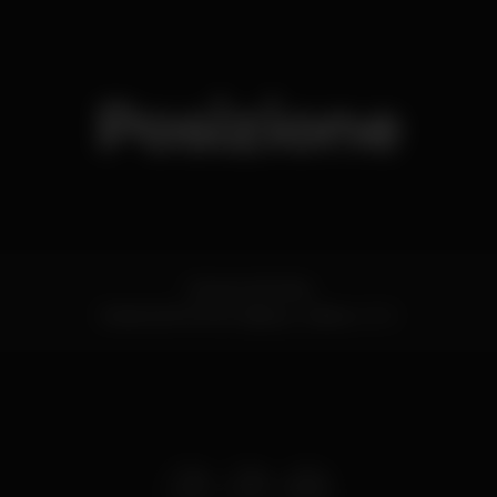
Posizione
Campo da Feira
Sobral de Monte Agraço,
Lisboa
2590