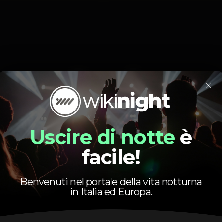
Orario
×
Uscire di notte
è
facile!
Sabato, 30/05
23:30 - 05:00
Benvenuti nel portale della vita notturna
in Italia ed Europa.