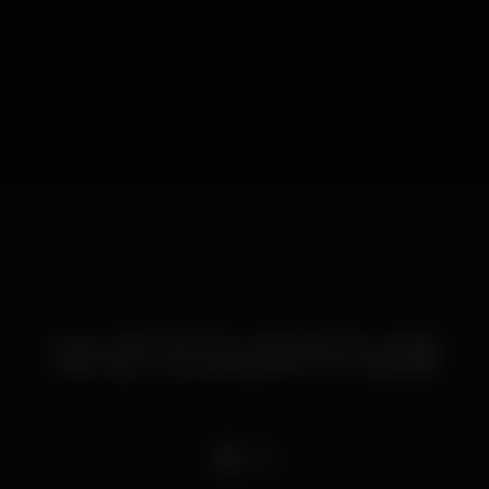
Evento AFRO ROOTS em Beja dia 30 de maio 🤯!!
Reserva já a tua pulseira garante o teu lugar 🫂🕺
DJ