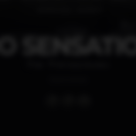
O SENSATIO
Bar
100 Horas Discoteca
Evento concluso