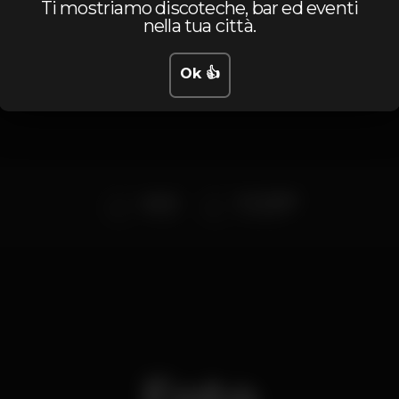
Ti mostriamo discoteche, bar ed eventi
nella tua città.
Artisti
Ok 👍
guizao
DJ GUEDES
Thefaya
Dj residente
Foto