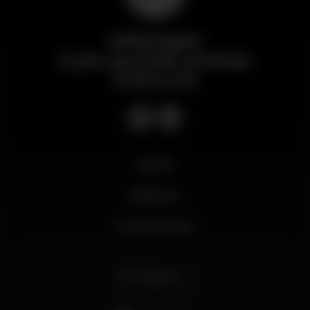
Wikinight
Il più grande portale
notturno
Novità
Business
Il mio account
Italiano