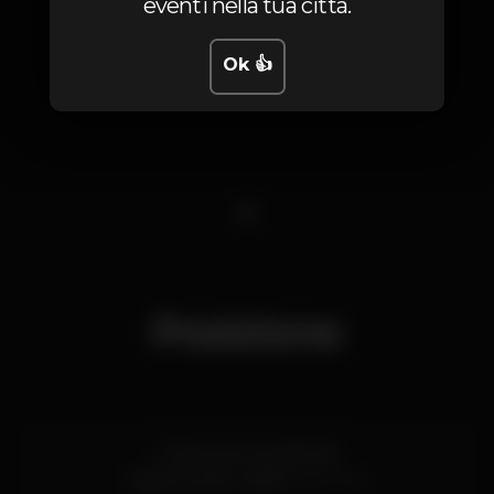
eventi nella tua città.
Ok 👍
1
Posizione
R. Nova do Carvalho 18
Cais do Sodré,
Lisboa
1200-052