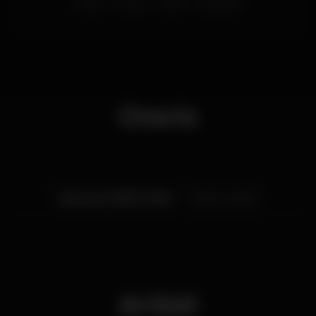
lisboa
europa
lisbon
pinkstreet
Orario
Venerdì, 06/03, 2020
23:00 - 04:00
Artisti