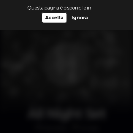
Cerca...
Questa pagina è disponibile in
Accetta
Ignora
All Night Set
Discoteca
Europa