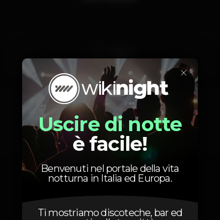
Gilvaia
×
Uscire di notte
Foto
è facile!
Benvenuti nel portale della vita
notturna in Italia ed Europa.
Ti mostriamo discoteche, bar ed