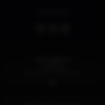
Evento concluso
GILVAIA- All Night Set
Europa's Core
Lotação Limitada.
Reservado o Direito de Admissão.