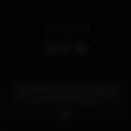
Evento concluso
De edição anual, o Arraial Lisboa Pride é organizado
pela ILGA Portugal, a mais antiga associação dos
direitos das pessoas lésbicas, gay, bissexuais, trans e
intersexo (LGBTI) no nosso país.
De entrada livre, esta é uma festa para toda a cidade
e pretende marcar a identidade de Lisboa como
cidade que sabe valorizar e acarinhar a diversidade e