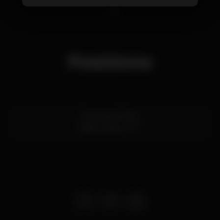
1
2
Posizione
Terreiro do Paço
Baixa,
Lisboa
1100