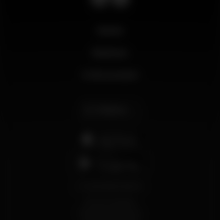
Novità
Business
Il mio account
Italiano
support@wikinight.eu
Termini e Condizioni
Informativa sulla Privacy