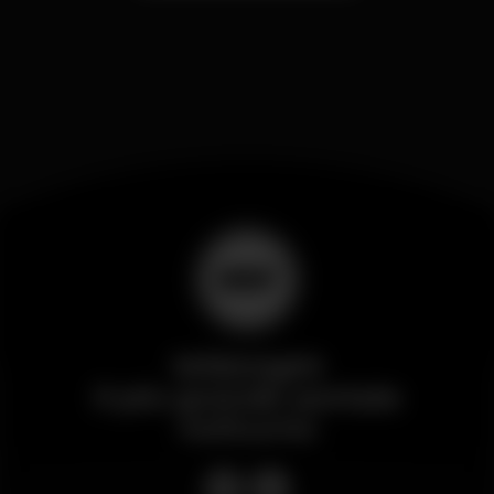
Wikinight
Il più grande portale
notturno