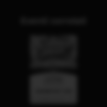
Eventi correlati
mercoledì
26 ago 23:00
SUMMER FEST 2026
Localização Secreta - Por anunciar