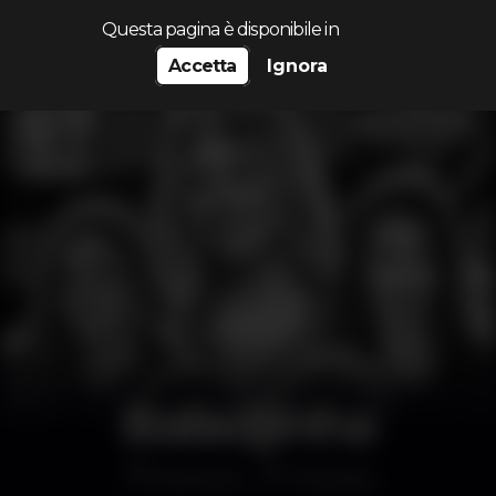
Cerca...
Questa pagina è disponibile in
Accetta
Ignora
Baladjinha
Discoteca
Odivelas