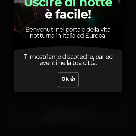
Uscire di notte
è facile!
Benvenuti nel portale della vita
Martedì, 07/05, 2024
21:00 - 03:00
notturna in Italia ed Europa.
Ti mostriamo discoteche, bar ed
eventi nella tua città.
Posizione
Ok 👍
Pavilhão multiusos
Odivelas,
Lisboa
2675-393