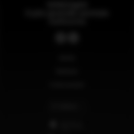
Wikinight
Il più grande portale
notturno
Novità
Business
Il mio account
Italiano