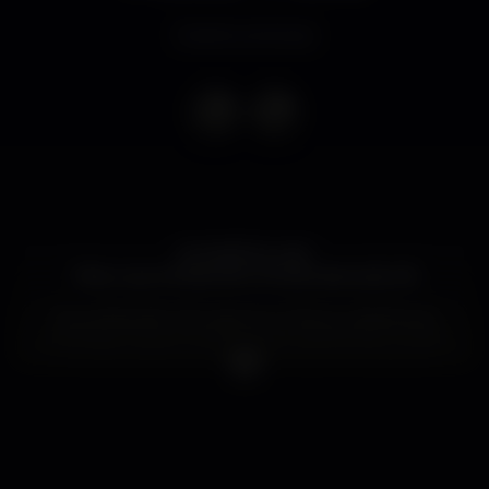
Evento concluso
EI VOCÊ AÍ ..🫵🏻
Pára o que tá fazendo e lê esta descrição..😘
Terça-feira dia 7 de maio tem Tributo a Rainha do
sertanejo e quem melhor para representar a nossa
querida Marília Mendonça a única e verdadeira
@jessicaxaveiro com a sua voz poderosa djimais
juntamente com @gloriaoliveira_g com sua
simpatia e um cantar maravilhoso ❤️..
Não esquecendo do nosso querido
@mithuzael_oficial para animar depois da sofrencia