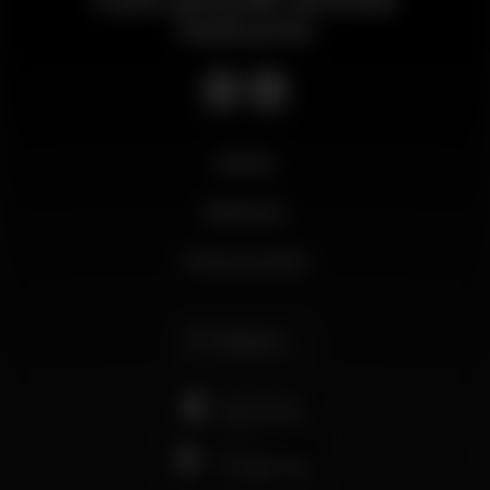
notturno
Novità
Business
Il mio account
Italiano