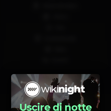
Máquina de tabaco
+18 anos
Party
Grande dimensão
Shisha
Zona VIP
×
Orario
Uscire di notte