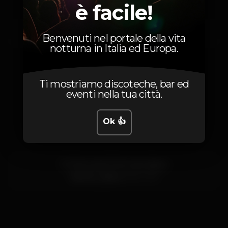
è facile!
Venerdì, 14/11, 2025
23:55 - 06:00
Benvenuti nel portale della vita
notturna in Italia ed Europa.
Ti mostriamo discoteche, bar ed
eventi nella tua città.
Posizione
Ok 👍
R. Cintura do Porto de Lisboa
Santos,
Lisboa
1200-109