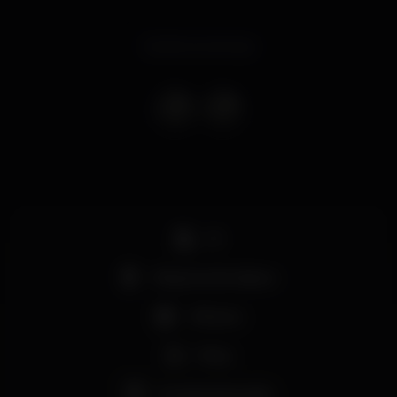
Evento concluso
DJ
Máquina de tabaco
+18 anos
Party
Grande dimensão