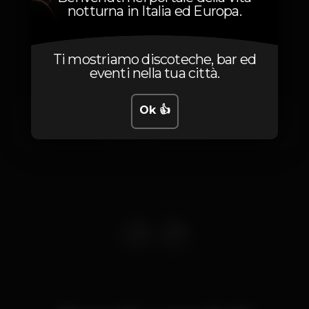
notturna in Italia ed Europa.
Posizione
Ti mostriamo discoteche, bar ed
eventi nella tua città.
Ok 👍
R. Cintura do Porto de Lisboa
Santos,
Lisboa
1200-109