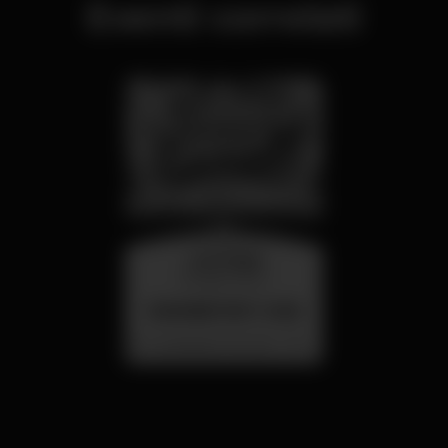
Eventi correlati
mercoledì
26 ago 23:00
SUMMER FEST 2026
Localização Secreta - Por anunciar