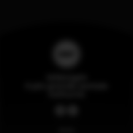
Wikinight
Il più grande portale
notturno
Novità