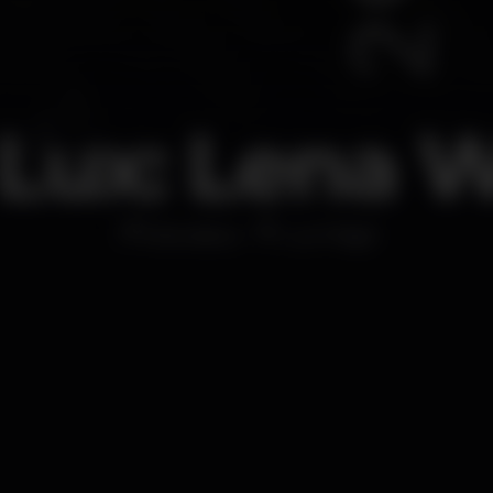
 Lux: Lena W
Discoteca
Lux Frágil