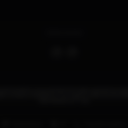
Evento concluso
osta de atalhos; os seus sets são intrincadas e pacientes jornad
ado, complexo e desafiante. O que esperar, então, de Lena Wil
noite #CitizenLux? Tudo.
Pista de dança
DJ
Zona de fumadores