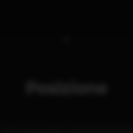
1
Posizione
Av. Inf. D. Henrique, armazém A, Cais da Pedra a Santa Apolóni