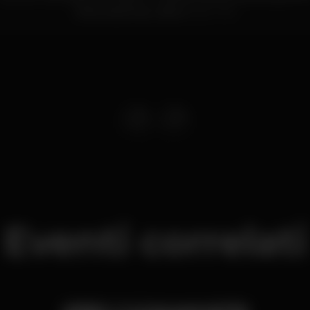
Santa Apolónia,
Lisboa
1950-376
Eventi correlati