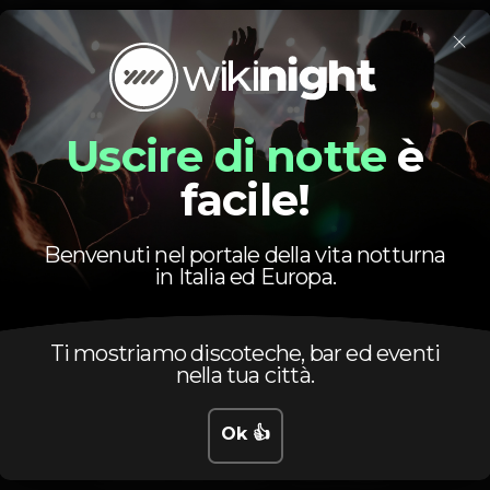
×
Bar completo
Wi-fi
Acesso fácil
Máquina de tabaco
Privados
+18 anos
Uscire di notte
è
facile!
Benvenuti nel portale della vita notturna
in Italia ed Europa.
Orario
Ti mostriamo discoteche, bar ed eventi
nella tua città.
Ok 👍
Venerdì, 29/11, 2019
23:45 - 06:00