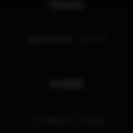
Orario
Sabato, 24/03, 2018
23:30 - 07:33
Artisti
Boddhi Satva
Dj Satelite