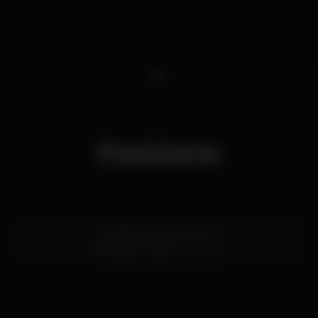
1
Posizione
Rua da Cintura do Porto
Alcântara,
Lisboa
1200-109