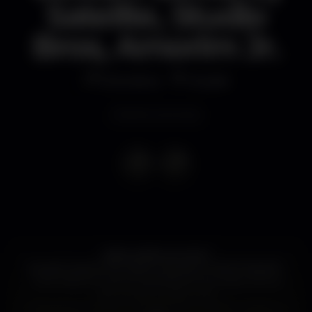
Satelite, Studio
Bros, Amorim Jr.
Discoteca
Krystal
Evento concluso
Lisboa estão prontos?
Krystal Grand Club Lisbon presents "DEEP INSIDE",
uma noite em que te vais deixar levar pelos ritmos
de um line-up de luxo!
Regressa el maestro Boddhi Satva Official , ainda na