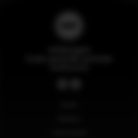
Wikinight
Il più grande portale
notturno
Novità
Business
Il mio account