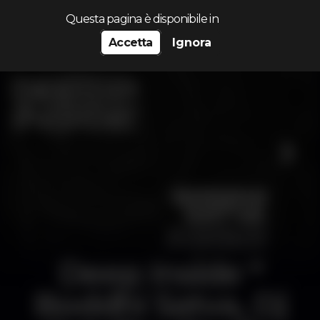
Cerca...
Questa pagina è disponibile in
Accetta
Ignora
Deep Inside *
Boddhi Satva, Dj