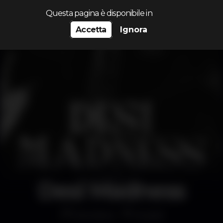
Cerca...
Questa pagina è disponibile in
Accetta
Ignora
Desi Madness
Discoteca
Krystal