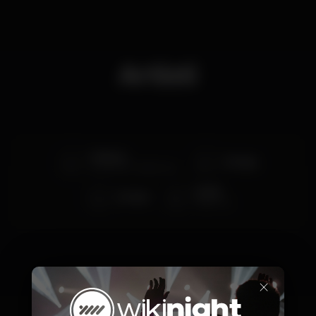
Artisti
H Dhami
DJ Jigar
autor do hit "Sadke Java"
DJ MK
DJ Yash
Warm up
×
Prezzi