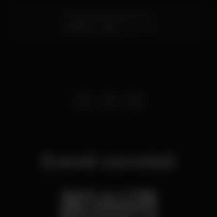
Rua da Cintura do Porto
Alcântara,
Lisboa
1200-109
Eventi correlati