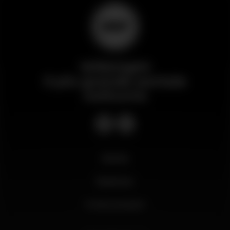
Wikinight
Il più grande portale
notturno
Novità
Business
Il mio account