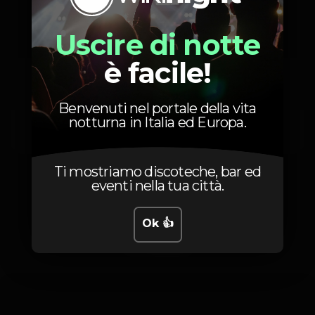
Uscire di notte
è facile!
10
1º Lote
Lotação limitada
Benvenuti nel portale della vita
15
2º Lote
notturna in Italia ed Europa.
Lotação limitada
Ti mostriamo discoteche, bar ed
eventi nella tua città.
Ok 👍
Foto