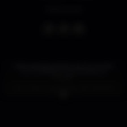
Evento concluso
Estão preparados para fazer parte de uma noite
com um espetáculo único e inovador em
Portugal?
Pela primeira vez, apresentamos DESI MADNESS
em terras lusas!
Um evento diferente daquilo que estão
habituados, com um glamour e um requinte
internacional!
Uma noite que contará com uma atuação ao vivo