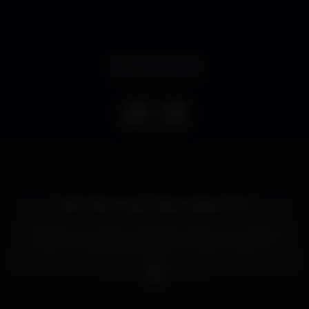
Evento concluso
Hello Hello Lovely Erasmus Boys & Girls,
We think you, PARTY ANIMALS, deserve something
special and thats exactly what we want to give you
every tuesday! This is not just another party in a
club this is MADNESS!
So come on and UNLEASH YOUR PARTY ANIMAL!
?????