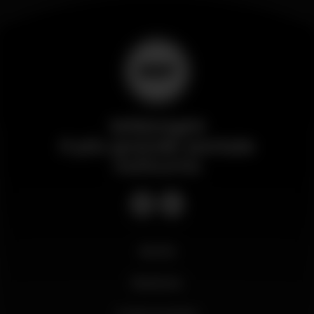
Wikinight
Il più grande portale
notturno
Novità
Business