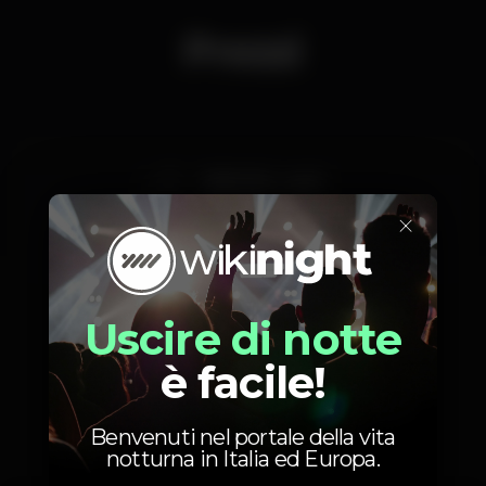
Prezzi
0
With ELL card
×
15
Without ELL
card
Uscire di notte
è facile!
Foto
Benvenuti nel portale della vita
notturna in Italia ed Europa.