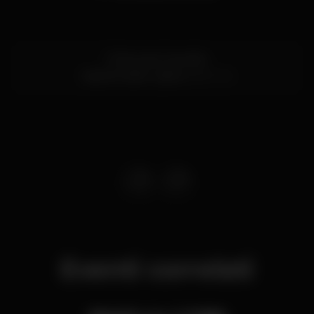
R. Nova do Carvalho
Cais do Sodré,
Lisboa
1200-014
Eventi correlati