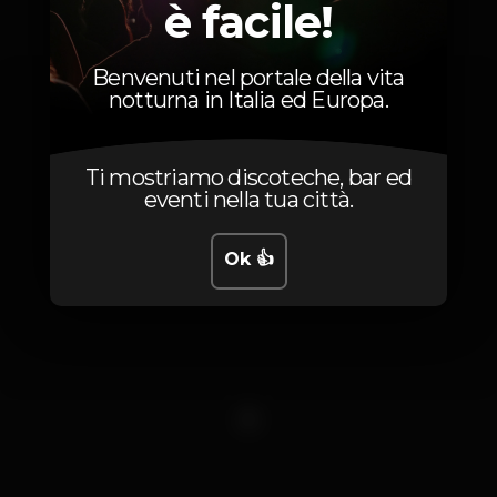
Foto
è facile!
Benvenuti nel portale della vita
notturna in Italia ed Europa.
Ti mostriamo discoteche, bar ed
eventi nella tua città.
Ok 👍
1