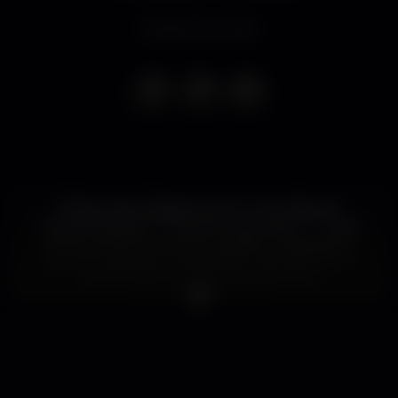
Evento concluso
Esta semana chegamos com uma noite pré
Carnaval pessoal, *** Esquenta Carnaval *** ?? Essa
sexta é nois de novo só na ousadia ? Chega perto
com a turma para o maior baile FUNK da Linha ??
#VillaFUNK #TrendyFridays #jezebel
#esquentacarnaval
Esta sexta-feira depois do sucesso das ultimas temos
o prazer de apresentar pela quarta vez esta época a
parceria entre as tuas Trendy Fridays e a Villa Funk,
uma festa repleta de surpresas e com convidados
especiais.