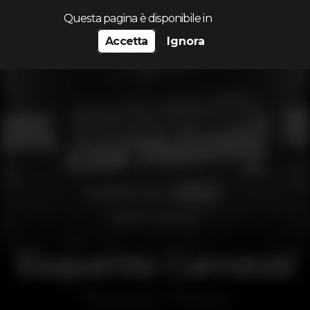
Cerca...
Questa pagina è disponibile in
Accetta
Ignora
Esquenta Carnaval
Discoteca
Jézebel