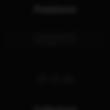
Posizione
Avenida Dr Stanley HO
Estoril,
Lisboa
2765-190
Collezioni