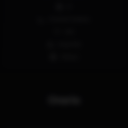
DJ
Zona de fumadores
Wi-fi
Acesso fácil
+18 anos
Orario