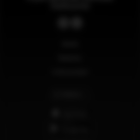
notturno
Novità
Business
Il mio account
Italiano