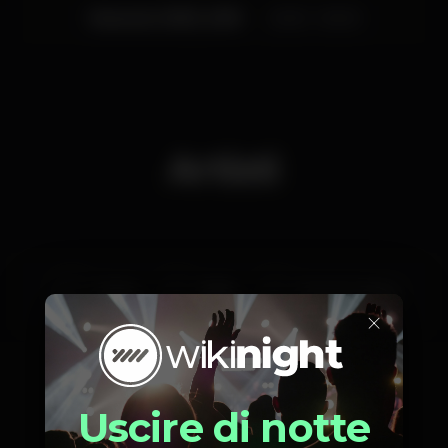
Venerdì, 01/03, 2019
23:30 - 05:00
Artisti
Gimmy
Nikky
Francisco Maria
×
Uscire di notte